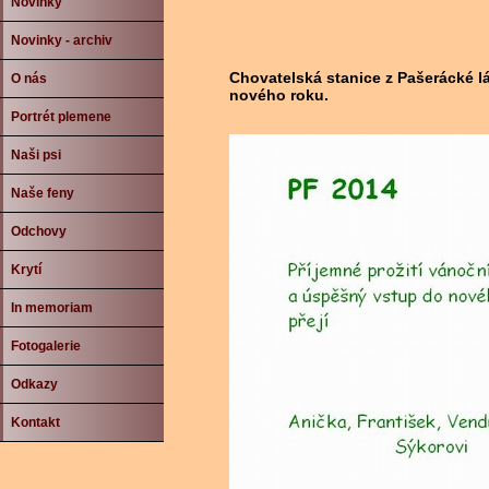
Novinky
Novinky - archiv
Chovatelská stanice z Pašerácké l
O nás
nového roku.
Portrét plemene
Naši psi
Naše feny
Odchovy
Krytí
In memoriam
Fotogalerie
Odkazy
Kontakt